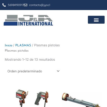
Ir
56984190917
contacto@jya.cl
al
contenido
/
/ Plasmas pistolas
Inicio
PLASMAS
Plasmas pistolas
Mostrando 1–12 de 13 resultados