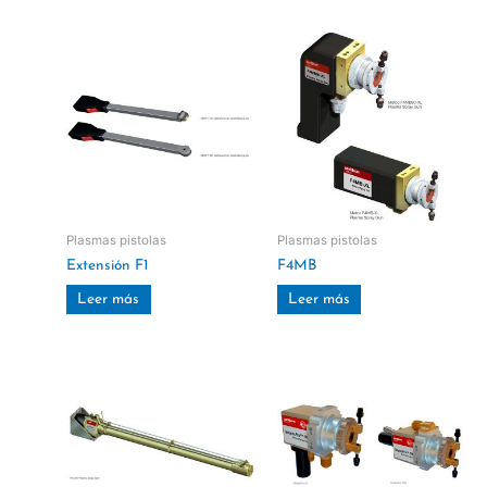
Plasmas pistolas
Plasmas pistolas
Extensión F1
F4MB
Leer más
Leer más