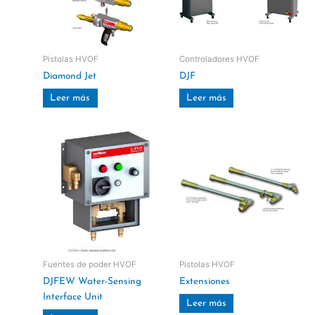
Pistolas HVOF
Controladores HVOF
Diamond Jet
DJF
Leer más
Leer más
Fuentes de poder HVOF
Pistolas HVOF
DJFEW Water-Sensing
Extensiones
Interface Unit
Leer más