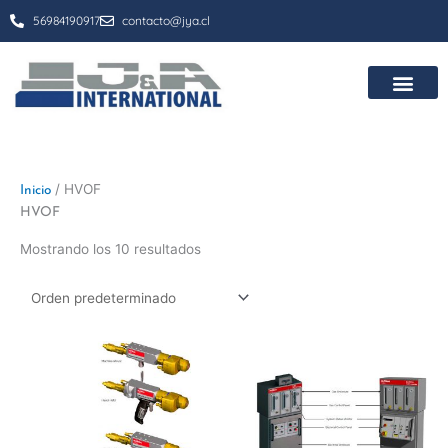
Ir
56984190917
contacto@jya.cl
al
contenido
/ HVOF
Inicio
HVOF
Mostrando los 10 resultados