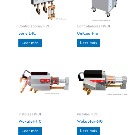
Controladores HVOF
Controladores HVOF
Serie DJC
UniCoatPro
Leer más
Leer más
Pistolas HVOF
Pistolas HVOF
WokaJet-410
WokaStar-610
Leer más
Leer más